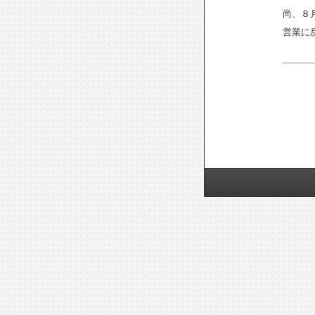
尚、８
営業に