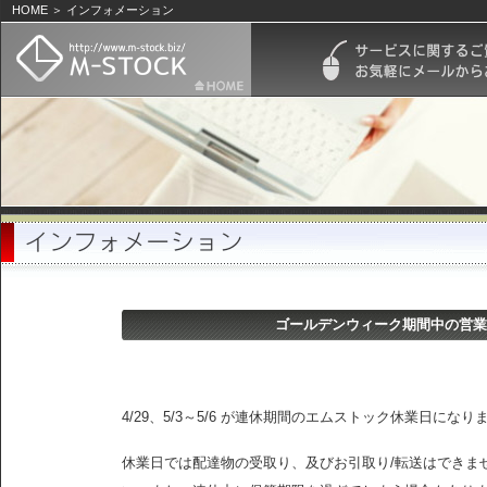
HOME ＞ インフォメーション
ゴールデンウィーク期間中の営業
4/29、5/3～5/6 が連休期間のエムストック休業日になり
休業日では配達物の受取り、及びお引取り/転送はできま