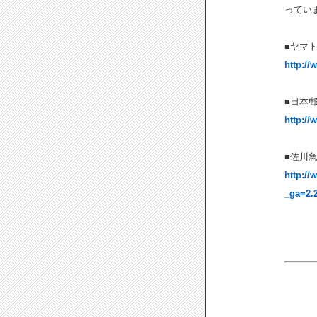
ってい
■ヤマ
http://
■日本
http://
■佐川
http://
_ga=2.